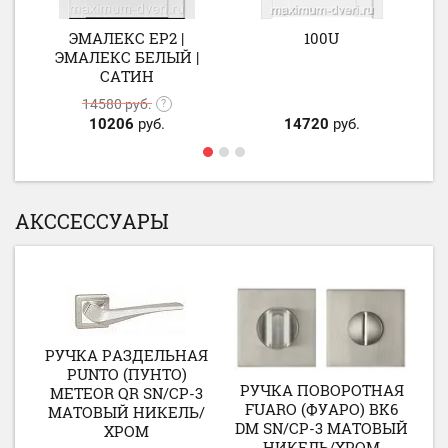
ЭМАЛЕКС ЕР2 |
100U
ЭМАЛЕКС БЕЛЫЙ |
САТИН
14580
руб.
10206
руб.
14720
руб.
АКССЕССУАРЫ
РУЧКА РАЗДЕЛЬНАЯ
АЯ
Р
PUNTO (ПУНТО)
P
РУЧКА ПОВОРОТНАЯ
METEOR QR SN/CP-3
3
T
FUARO (ФУАРО) BK6
МАТОВЫЙ НИКЕЛЬ/
/
DM SN/CP-3 МАТОВЫЙ
ХРОМ
НИКЕЛЬ/ХРОМ