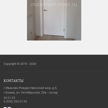
Copyright © 2019 - 2026
КОНТАКТЫ
г.Иваново Рождественский мкр, д.5,
г.Кохма, ул. Октябрьская, 20а - склад
26-21-35
8 (930) 330-21-35