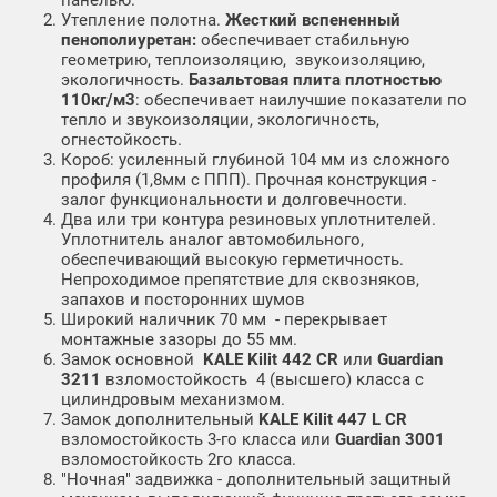
Утепление полотна.
Жесткий вспененный
пенополиуретан:
обеспечивает стабильную
геометрию, теплоизоляцию, звукоизоляцию,
экологичность.
Базальтовая плита плотностью
110кг/м3
: обеспечивает наилучшие показатели по
тепло и звукоизоляции, экологичность,
огнестойкость.
Короб: усиленный глубиной 104 мм из сложного
профиля (1,8мм с ППП). Прочная конструкция -
залог функциональности и долговечности.
Два или три контура резиновых уплотнителей.
Уплотнитель аналог автомобильного,
обеспечивающий высокую герметичность.
Непроходимое препятствие для сквозняков,
запахов и посторонних шумов
Широкий наличник 70 мм - перекрывает
монтажные зазоры до 55 мм.
Замок основной
KALE Kilit 442 CR
или
Guardian
3211
взломостойкость 4 (высшего) класса с
цилиндровым механизмом.
Замок дополнительный
KALE Kilit 447 L CR
взломостойкость 3-го класса или
Guardian 3001
взломостойкость 2го класса.
"Ночная" задвижка - дополнительный защитный